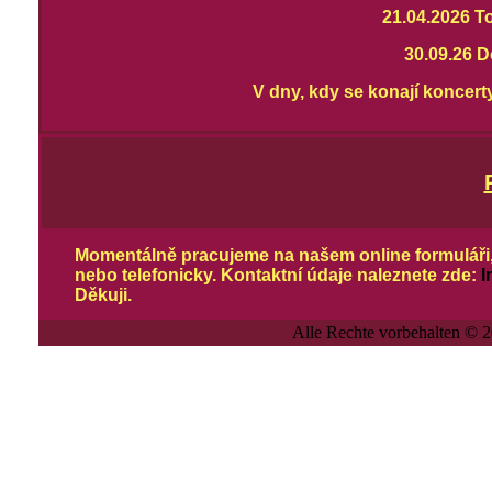
21.04.2026 
30.09.26 
V dny, kdy se konají koncert
Momentálně pracujeme na našem online formuláři
nebo telefonicky. Kontaktní údaje naleznete zde:
I
Děkuji.
Alle Rechte vorbehalten © 